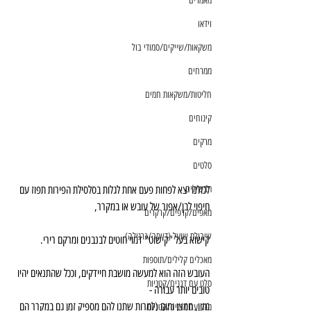
מאמרים
וידאו
משקאות/שייקים/סמודי בול
ממרחים
חליטות/משקאות חמים
קינוחים
מרקים
סלטים
תבשילים
לכולנו יצא לפחות פעם אחת לגלות בסלסילת הפירות תפוז עם 
חיפוי לבן/אפור של עובש או במקרר,
מאפים/קרפים/קרקרים
שיבולת שועל (דייסה/גרנולה)
קישוא בעל "קישוט" דמוי חוטים לבנבנים ומרקם רירי.
מאכלים קלילים/תוספות
העובש הזה הוא למעשה מושבת חיידקים, וככל שהתנאים יהיו 
סלט עם דגנים/קטניות
טובים יותר עבורה -
מזון, חמצן וחום (למרות שתנו להם מספיק זמן גם במקרר הם 
מרק עם דגנים/קטניות