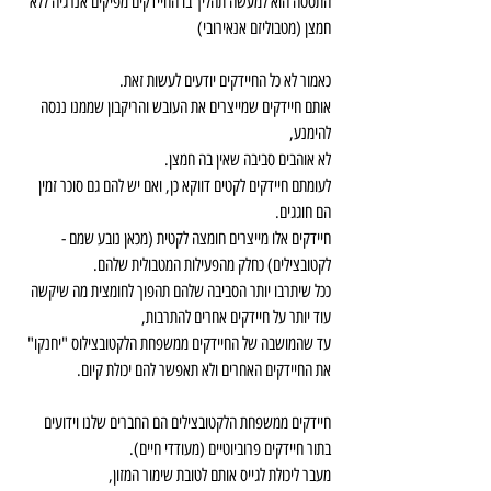
התססה הוא למעשה תהליך בו החיידקים מפיקים אנרגיה ללא 
חמצן (מטבוליזם אנאירובי)
כאמור לא כל החיידקים יודעים לעשות זאת.
אותם חיידקים שמייצרים את העובש והריקבון שממנו ננסה 
להימנע,
לא אוהבים סביבה שאין בה חמצן.
לעומתם חיידקים לקטים דווקא כן, ואם יש להם גם סוכר זמין 
הם חוגגים.
חיידקים אלו מייצרים חומצה לקטית (מכאן נובע שמם - 
לקטובצילים) כחלק מהפעילות המטבולית שלהם.
ככל שיתרבו יותר הסביבה שלהם תהפוך לחומצית מה שיקשה 
עוד יותר על חיידקים אחרים להתרבות,
עד שהמושבה של החיידקים ממשפחת הלקטובצילוס "יחנקו" 
את החיידקים האחרים ולא תאפשר להם יכולת קיום.
חיידקים ממשפחת הלקטובצילים הם החברים שלנו וידועים 
בתור חיידקים פרוביוטיים (מעודדי חיים).
מעבר ליכולת לגייס אותם לטובת שימור המזון,