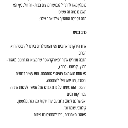
מומלץ מאד להתחיל לכבוש חמוצים בבית - זה זול, כיף ולא 
תאמינו כמה זה פשוט.
הנה לפניכם התהליך שלב אחר שלב:
כרוב כבוש
אחד הירקות האהובים עלי והפופולריים ביותר להתססה הוא 
הכרוב.
הרבה מכירים את ה"סאורקראוט" שהמציאו הגרמנים (סאור - 
חמוץ, קראוט - כרוב),
לא סתם הוא מאד פופולרי להתססה, הוא עשיר בנוזלים 
ובסוכר, מה שאידאלי להתססה.
ההסבר הוא כאמור על כרוב כבוש אבל אפשר לעשות את זה 
עם ירקות רבים
ואפשר גם לשלב כרוב עם עוד ירקות כמו גזר, מלפפון, 
קולורבי,שומר וכו'.
לאוהבי האתגרים, ניתן להתסיס גם פירות.