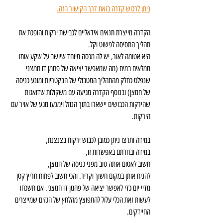
ניתן לרכוש קדרה כזאת דרך הקישור הזה.
הקדרה מייצרת תנאים אידאליים לכבישת ירקות והופכת את 
תהליך התסיסה לפשוט וקל.
היא אטומה לאור, יש לה מכסה מיוחד שיושב על שקע אותו 
ממלאים במים (מה שמאפשר יציאה של פחמן דו חמצני 
שנפלט כחלק מהתהליך המטבולי של הבקטריות ומונע כניסה 
של חמצן) ובנוסף הקדרה מגיעה עם משקולות שדואגות 
שהירקות הכבושים יישארו בתוך הנוזל וימנעו מגע של אויר עם 
הירקות.
במידה ותרצו ניתן כמובן לכבוש ירקות בצנצנת, 
במידה ובחרתם באפשרות זו,
חשוב לאטום אותה טוב מפני כניסה של חמצן,
להניח אותן במקום חשוך וקריר. והכי חשוב לפתוח חריץ קטן 
מדיי יום כדי לאפשר יציאה של פחמן דו חמצני. אם תשכחו 
לעשות זאת הכלי עלול להתפוצץ מהלחץ של הגזים שמייצרים 
החיידקים.