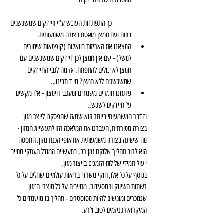
	כך התפתחות העובש ע"י חיידקים שמשגשגים 
בחום ועם חמצן מואטת בצורה משמעותית.  
המצאנו את האריזות בוואקום (קופסאות שימורים 
למשל) - שם אין חמצן לכן חיידקים שמשגשגים עם 
חמצן לא יכולים להתפתח. אז מה לגבי החיידקים 
שמשגשגים ללא חמצן? מייד תבינו…  
פיתחנו חומרים משמרים ומעכבי חימצון - אלו מקשים 
על חיידקים לשגשג. 
והדבר המשמעותי ביותר הוא שמאז שהפסקנו לייצר מזון 
בצורה מסורתית, העברנו את המלאכה הזו לתעשיית המזון - 
מה ששינה בצורה משמעותית את אופי הכנת מזון. התססה 
הוא לרוב תהליך שלוקח זמן רב, בתעשייה המודל העסקי מחייב 
ייעול תמידי של לוח הזמנים בייצור מזון.
בנוסף על כל אלו, חוקי משרדי בריאות עולמיים שחלים על כל 
רשתות השיווק והמסעדות, מחייבים על כל מוצרי המזון 
שנמכרים ומוגשים להיות מפוסטרים - תהליך בו מושמדים כל 
המיקרואורגניזמים לטוב ולרע.