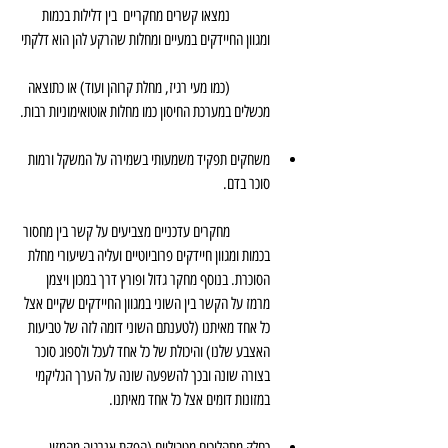
	נמצאו קשרים מחקריים  בין דלילות בכמות 
ומגוון החיידקים במעיים ומחלות שהרקע להן הוא דלקתי
	(כמו מעי רגיז, מחלת קרוהן ועוד) או כתוצאה 
מכשלים במערכת החיסון כמו מחלות אוטואימוניות רבות.
משחקים תפקיד משמעותי בשמירה על המשקל ורמות 
סוכר בדם.
	מחקרים עדכניים מצביעים על קשר בין מחסור 
בכמות ומגוון חיידקים פרוביוטיים ועליה בשיעורי מחלת 
הסוכרת. בנוסף מחקר גדול ופורץ דרך במכון ויצמן 
מרמז על הקשר בין השוני במגוון החיידקים שקיים אצל 
כל אחד מאיתנו (לטענתם השוני דומה לזה של טביעות 
האצבע שלנו) והיכולת של כל אחד לעכל ולספוג סוכר 
בצורה שונה ובכך להשפעה שונה על הערך הגליקמי 
במזונות דומים אצל כל אחד מאיתנו.
כחלק מתהליכים מטבוליים (הפקת אנרגיה מהמזון 