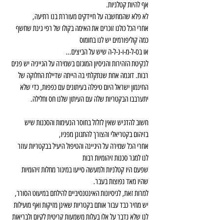
אף להיות קטלניות.
לא פלא שהמחשבה על חיידקים מעוררת בנו רתיעה,
אחרי הכל כולנו זוכרים את האימה בקולו של רפי גינת שחשף 
כמה קוליפורמים יש לנו בחומוס
או בס-ל-מ-ו-נ-ל-ה שיש על הביצים…
לנקיטת הזהירות והניסיון המוגזם בשמירה על הגייניה יש פנים 
רבות. דוגמה אחת שנתקלתי בה הייתה שדיילת החלוקה של 
החינמון ישראל היום טיפלה בעיתונים עם כפפות, כדי שלא 
יתערבבו הבקטריות שלה עם העיתון שלנו חס וחלילה.
חשוב להדגיש שאין לזלזל בחוסר הנעימות והסכנות שיש 
בזיהום בקטריאלי והצורך להתגונן מפניו,
אחרי הכל שמירה על היגיינה והטיפול היעיל בבקטריות עוזר 
לנו למגר סכנות זיהומיות רבות
שפעם היו קטלניות ולמעשה סייעו במיגור מחלות זיהומיות 
שהיו מאד נפוצות בעבר.
למרות זאת, לניסיונות האינטנסיביים להילחם במיעוט הסורר, 
יש מחיר כבד עבור אותם בקטריות שאינן מזיקות ואף מועילות 
לנו שלא נדבר על אלו בעלות משמעות קריטית לקיום ולבריאות 