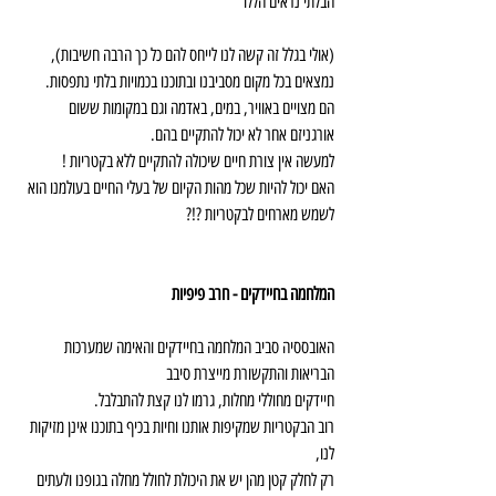
הבלתי נראים הללו
(אולי בגלל זה קשה לנו לייחס להם כל כך הרבה חשיבות), 
נמצאים בכל מקום מסביבנו ובתוכנו בכמויות בלתי נתפסות.
הם מצויים באוויר, במים, באדמה וגם במקומות ששום 
אורגניזם אחר לא יכול להתקיים בהם.
למעשה אין צורת חיים שיכולה להתקיים ללא בקטריות !
האם יכול להיות שכל מהות הקיום של בעלי החיים בעולמנו הוא 
לשמש מארחים לבקטריות ?!?
המלחמה בחיידקים - חרב פיפיות
האובססיה סביב המלחמה בחיידקים והאימה שמערכות 
הבריאות והתקשורת מייצרת סיבב
חיידקים מחוללי מחלות, גרמו לנו קצת להתבלבל.
רוב הבקטריות שמקיפות אותנו וחיות בכיף בתוכנו אינן מזיקות 
לנו,
רק לחלק קטן מהן יש את היכולת לחולל מחלה בגופנו ולעתים 