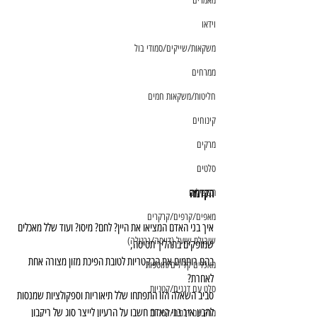
מאמרים
וידאו
משקאות/שייקים/סמודי בול
ממרחים
חליטות/משקאות חמים
קינוחים
מרקים
סלטים
הקדמה
תבשילים
מאפים/קרפים/קרקרים
איך בני האדם המציאו את היין? לחם? מיסו? ועוד שלל מאכלים 
שיבולת שועל (דייסה/גרנולה)
שמופקים בתהליך תסיסה,
בהם רותמים את הבקטריות לטובת הפיכת מזון מצורה אחת 
מאכלים קלילים/תוספות
לאחרת?
סלט עם דגנים/קטניות
סביב השאלה הזו התפתחו שלל תיאוריות וספקולציות שמנסות 
להבין איך בני האדם חשבו על הרעיון לייצר סוג של ריקבון 
מרק עם דגנים/קטניות