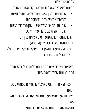
על התפקוד שלנו.
הסיבות העיקריות שהולידו את הטכניקות הללו היו לטובת: 
שימור מזון - מזון שיש ממנו בשפע, מותסס ונשמר 
למסעות או לימים בהם  יש חוסר במזון.  
שינוי מזון ממצב רעיל לאכיל - ישנן תרכובות רעילות 
שיכולות להיות מנוטרלות ע"י חיידקים. 
השיטות המסורתיות הידועות כיום לשימור מזון הם:
ייבוש, המלחה, עישון וכבישה (התססה).
התססה הוא למעשה תהליך בו החיידקים מפיקים אנרגיה ללא 
חמצן (מטבוליזם אנאירובי)
והיא אחת מצורות שימור המזון המופלאה מכולן בגלל סיבות 
רבות ומגוונות שמיד נתעכב עליהן.
התססה הוא תהליך שניתן למצוא לו שרידים מסורתיים בכל 
העולם
ויש בו גם לעיתים משמעות תרבותית עמוקה שמשתנה מאזור 
לאזור.
דוגמאות למזונות מותססים שקיימים בעולם: