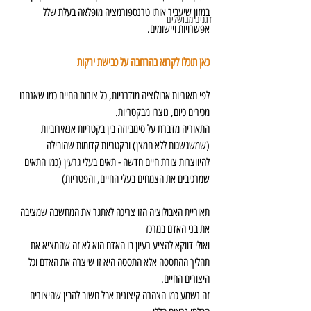
במזון שיעביר אותו טרנספורמציה מופלאה בעלת שלל 
דגנים מבושלים
אפשרויות ויישומים.
כאן תוכלו לקרוא בהרחבה על כבישת ירקות
לפי תאוריות אבולוציה מודרניות, כל צורות החיים כמו שאנחנו 
מכירים כיום, נוצרו מבקטריות.
התאוריה מדברת על סימביוזה בין בקטריות אנאירוביות 
(שמשגשגות ללא חמצן) ובקטריות קדומות שהובילה 
להיווצרות צורת חיים חדשה - תאים בעלי גרעין (כמו התאים 
שמרכיבים את הצמחים בעלי החיים, והפטריות)
תאוריית האבולוציה הזו צריכה לאתגר את המחשבה שמציבה 
את בני האדם במרכז
ואולי דווקא להציע רעיון בו האדם הוא לא זה שהמציא את 
תהליך ההתססה אלא התססה היא זו שיצרה את האדם וכל 
היצורים החיים.
זה נשמע כמו הצהרה קיצונית אבל חשוב להבין שהיצורים 