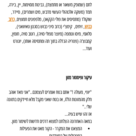
לחם (שמופק משאור או מחמצת), גבינות מסוימות, יין, בירה, 
תמד (משקה אלכוהולי העשוי מדבש, מים ושמרים), סיידר, 
שוקולד (מתסיסים את פולי הקקאו), מלפפונים חמוצים, 
כרוב 
כבוש
, זיתים,  קימצ'י (כרוב סיני כבוש בסגנון טאיוואני), 
סלאמי, מיסו וטמפה (מיוצר מפולי סויה), רוטב סויה, חומץ, 
קמבוצ'ה (פטריה הגדלה בתוך תה ומתסיסה אותו), יוגורט 
ועוד…
עיקור ופיסטור מזון
"יופי, מעולה !" אתם בטח אומרים לעצמכם.."אני מאד אוהב 
חלק מהמזונות הללו, אז בטח שאני מקבל מלא חיידקים בתזונה 
שלי.."
אז זהו שיש בעיה…
במאה האחרונה הצלחנו למצוא דרכים חדשות לשימור מזון. 
המצאנו את המקרר - הקור מאט את הפעילות 
המטבולית של החיידקים