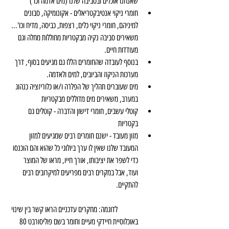
שאנחנו אוכלים ובסביבה שלנו (מים אדמה וכו')  
חומרי ניקוי אנטיבקטריאלים - אקונומיקה, סבונים 
למיניהם, חומרי ניקוי כלים, רצפות, כביסה, מדיח וכו'... 
משאירים סביבה נקיה מבקטריות מחוללות מחלה וגם 
מעודדות חיים.  
בנוסף לעובדה שהחומרים הללו גם מגיעים בסוף, דרך 
מערכות הניקוז והביובים, למים ולאדמה.  
מים שעוברים תהליך של הפלרה ו/או כלוריזציה כנהוג 
במערב, משאירים מים מדוללים מבקטריות  
קוטלי עשבים, חומרי דישון והדברה - קוטלים גם 
בקטריות  
מזון מעובד - ישנם חומרים רבים שמגיעים למזון 
המעובד שלנו שאין לו ערך ביולוגי כל שהוא והם הוכנסו 
כדי לשפר את יציבותו, אורך חייו, מראו של המוצר 
ועוד, אבל במקרים רבים מפריעים למיקרובים רבים 
להתקיים.
	לדוגמה: מחקרים עדכניים הראו קשר בין שינוי 
באוכלוסיית חיידקי מעיים וחומר בשם פוליסורבט 80