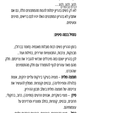
רגע, רגע, רגע....
דגנים מבושלים
לא רק נשים בהריון יכולות להנות מהמתכונים הללו, גם אם 
אתם/ן לא בהריון המתכונים האלו יהיו לכם בריאים, מזינים 
וטעימים.
נתחיל בכמה טיפים:
בזמן ההריון נשים רבות סובלות מאנמיה (חוסר בברזל), 
מבצקות, צרבות, התכווצויות שרירים, בחילות ועוד..
לכן בהריון ישנם כמה מינרלים שכדאי להגביר את צריכתם. חלק 
מהם מאד עוזרים לגוף להתמודד עם חלק מהתסמינים 
שהזכרנו.
חומצה פולית
 – מצויה בעיקר בירקות עליים ירוקים, אצות 
(כלורלה וספירולינה), נבטים וקטניות. מומלץ להעשיר את 
צריכתה של חומצה פולית בשלב תכנון ההיריון.
סידן
  – מצוי בשקדים, אגוזים וזרעים (טחינה), כרוב, ברוקולי, 
חרובים, נבטים, קטניות, בחלב ומוצריו וסרדינים על 
עצמותיהם.