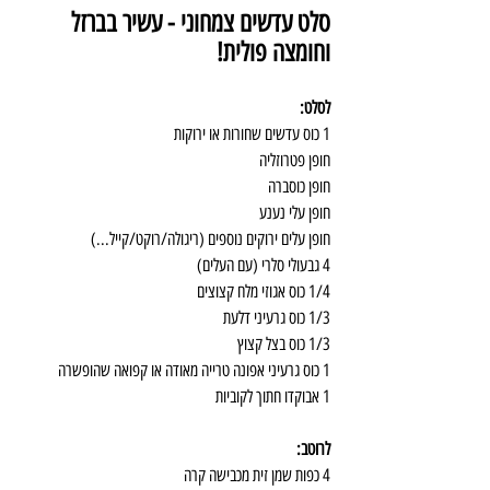
סלט עדשים צמחוני - עשיר בברזל 
וחומצה פולית!
לסלט:
1 כוס עדשים שחורות או ירוקות
חופן פטרוזליה
חופן כוסברה
חופן עלי נענע
חופן עלים ירוקים נוספים (ריגולה/רוקט/קייל...)
4 גבעולי סלרי (עם העלים)
1/4 כוס אגוזי מלח קצוצים
1/3 כוס גרעיני דלעת
1/3 כוס בצל קצוץ
1 כוס גרעיני אפונה טרייה מאודה או קפואה שהופשרה
1 אבוקדו חתוך לקוביות
לרוטב:
4 כפות שמן זית מכבישה קרה