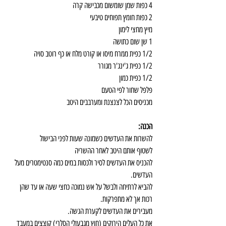
4 כפות שמן שומשום מכבישה קרה
2 כפות חומץ תפוחים טיבעי
מיץ מחצי לימון
1 שן שום כתושה
1/2 כפית ממרח מיסו או קורט מלח או כף רוטב סויה
1/2 כפית ג'ינג'ר מגורר
1/2 כפית כמון
פלפל שחור לפי הטעם
מכניסים הכל לצנצנת ומערבבים היטב
הכנה:
להשרות את העדשים כשמונה שעות לפני הבישול
לשטוף אותם היטב לאחר ההשריה
להכניס את העדשים לסיר ולכסות במים כמה סנטימטרים מעל 
העדשים.
להביא לרתיחה ולבשל על אש נמוכה כחצי שעה או עד שהן 
רכות אך לא מתפרקות.
מעבירים את העדשים לקערת הגשה.
את כל העלים הירוקים (חוץ מגבעולי הסלרי) קוצצים במעבד 