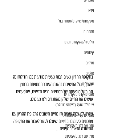
מאמרים
וידאו
משקאות/שייקים/סמודי בול
ממרחים
חליטות/משקאות חמים
קינוחים
מרקים
סלטים
בתקופת ההריון נשים רבות נעשות מודעות במיוחד לתזונה 
תבשילים
שלהן, בגלל החשיבות בהזנת העובר המתפתח ברחמן
וגם בשל הופעתם של תסמינים רבים חדשים, שלפעמים 
מאפים/קרפים/קרקרים
עושים את החיים שלהן מאתגרים ולא נעימים.
שיבולת שועל (דייסה/גרנולה)
שזרנו לכן כמה טיפים תזונתיים חשובים לתקופת ההריון עם 
מאכלים קלילים/תוספות
מתכונים טעימים ובריאים שיוכלו לעזור לעבור את התקופה 
סלט עם דגנים/קטניות
החשובה הזאת בנעימים...
מרק עם דגנים/קטניות