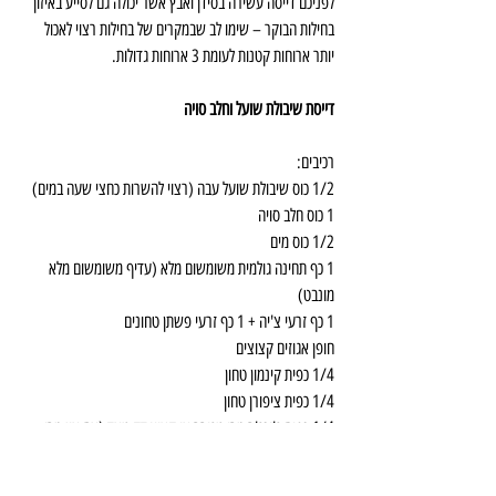
לפניכם דייסה עשירה בסידן ואבץ אשר יכולה גם לסייע באיזון 
בחילות הבוקר – שימו לב שבמקרים של בחילות רצוי לאכול 
יותר ארוחות קטנות לעומת 3 ארוחות גדולות.
דייסת שיבולת שועל וחלב סויה
רכיבים:
1/2 כוס שיבולת שועל עבה (רצוי להשרות כחצי שעה במים)
1 כוס חלב סויה
1/2 כוס מים
1 כף תחינה גולמית משומשום מלא (עדיף משומשום מלא 
מונבט)
1 כף זרעי צ'יה + 1 כף זרעי פשתן טחונים
חופן אגוזים קצוצים
1/4 כפית קינמון טחון
1/4 כפית ציפורן טחון
1/4 כפית ג'ינג'ר טרי מגורר או קצוץ דק מאד (אם אין טרי 
אפשר באבקה)
2 תמרי מג'הול קצוצים או חופן צימוקים