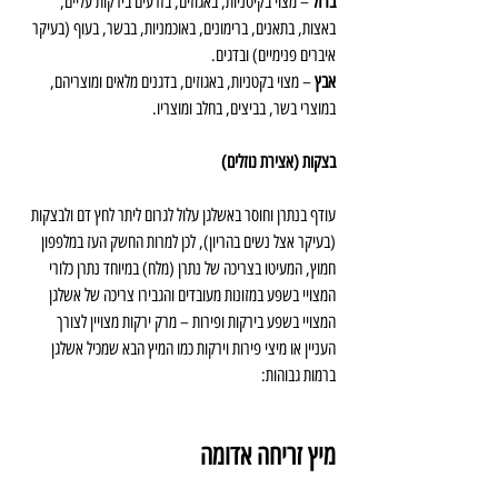
ברזל
 – מצוי בקיטניות, באגוזים, בזרעים בירקות עליים, 
באצות, בתאנים, ברימונים, באוכמניות, בבשר, בעוף (בעיקר 
איברים פנימיים) ובדגים.
אבץ
 – מצוי בקטניות, באגוזים, בדגנים מלאים ומוצריהם, 
במוצרי בשר, בביצים, בחלב ומוצריו.
בצקות (אצירת נוזלים)
עודף בנתרן וחוסר באשלגן עלול לגרום ליתר לחץ דם ולבצקות 
(בעיקר אצל נשים בהריון), לכן למרות החשק העז במלפפון 
חמוץ, המעיטו בצריכה של נתרן (מלח) במיוחד נתרן כלורי 
המצויי בשפע במזונות מעובדים והגבירו צריכה של אשלגן 
המצויי בשפע בירקות ופירות – מרק ירקות מצויין לצורך 
העניין או מיצי פירות וירקות כמו המיץ הבא שמכיל אשלגן 
ברמות גבוהות:
מיץ זריחה אדומה