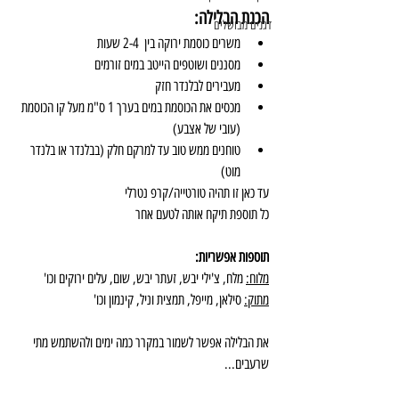
הכנת הבלילה:
דגנים מבושלים
משרים כוסמת ירוקה בין  2-4 שעות
מסננים ושוטפים הייטב במים זורמים
מעבירים לבלנדר חזק
מכסים את הכוסמת במים בערך 1 ס"מ מעל קו הכוסמת 
(עובי של אצבע)
טוחנים ממש טוב עד למרקם חלק (בבלנדר או בלנדר 
מוט)
עד כאן זו תהיה טורטייה/קרפ נטרלי 
כל תוספת תיקח אותה לטעם אחר
תוספות אפשריות: 
מלוח:
 מלח, צ'ילי יבש, זעתר יבש, שום, עלים ירוקים וכו'
מתוק:
 סילאן, מייפל, תמצית וניל, קינמון וכו'
את הבלילה אפשר לשמור במקרר כמה ימים ולהשתמש מתי 
שרעבים...