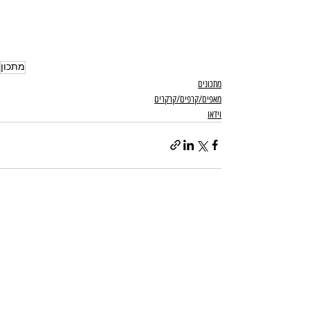
מתכון
מתכונים
מאפים/קרפים/קרקרים
וידאו
פוסטים אחרונים
הצג הכול