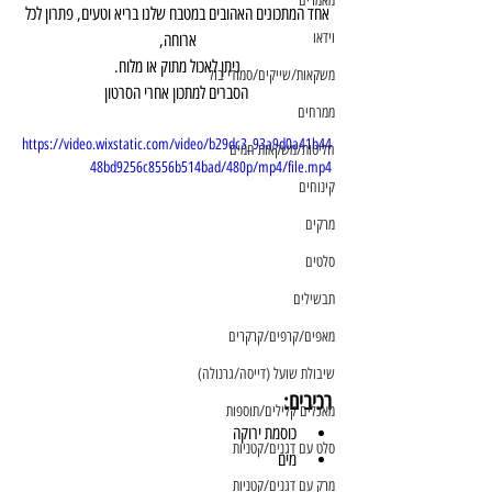
מאמרים
אחד המתכונים האהובים במטבח שלנו בריא וטעים, פתרון לכל 
וידאו
ארוחה, 
ניתן לאכול מתוק או מלוח. 
משקאות/שייקים/סמודי בול
הסברים למתכון אחרי הסרטון
ממרחים
https://video.wixstatic.com/video/b29dc3_93a9d0a41b44
חליטות/משקאות חמים
48bd9256c8556b514bad/480p/mp4/file.mp4
קינוחים
מרקים
סלטים
תבשילים
מאפים/קרפים/קרקרים
שיבולת שועל (דייסה/גרנולה)
רכיבים:
מאכלים קלילים/תוספות
כוסמת ירוקה
סלט עם דגנים/קטניות
מים
מרק עם דגנים/קטניות