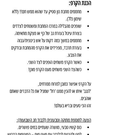
הכנת הקרפ:
מחממים מחבת נון סטיק עד שהוא ממש חם!! (ללא 
שימון כלל). 
שופכים מהבלילה במרכז המחבת ומשטחים לצדדים 
בצורת עיגול בעזרת גב של כף או מצקת מתאימה.
מחממים במשך כמה דקות על אש בינונית/גבוה
בעזרת תרבד, מפרידים את הקרפ מהמחבת ובודקים 
את הצבע.
כאשר הקרפ משחים הופכים לצד השני.
כשהצד השני משחים מעט הקרפ מוכן!
על הקרפ אפשר כמובן למרוח ממרחים, 
'לנגב' איתו או להכין ממנו 'רול' שמכיל את כל הדברים שאתם 
אוהבים.
זהו הכי טעים ובריא בעולם! 
הצעה לתוספת מתוקה וטבעונית (לכבוד חג השבועות):
כוס קשיו טבעי, מושרה שעתיים במים פושרים.
לסנן ולהכניס לבלנדר עם מעט מים – המינימום הדרוש 