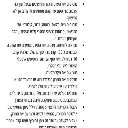
מוסיפים את השום והגזר וממשיכים לבשל תוך כדי 
ערבוב מדי פעם עד שהם מתחילים להצהיב אך לא 
להישרף.
מוסיפים מים, דלעת, בטטה, כרוב, קולורבי, עלי 
הכרישה, פרוסות גבעולי הסלרי (ללא העלים), מקל 
הקינמון והג'ינג'ר.
מביאים לרתיחה, מכסים את הסיר, מנמיכים את הלהבה 
ומבשלים כ 30 דקות עד ריכוך מושלם של הירקות.
10 דקות לקראת סוף הבישול, מוסיפים את עלי 
הפטרוזליה ועלי הסלרי.
מוציאים את מקל הקינמון. 
מרסקים את המרק בבלנדר מוט או במעבד מזון או 
בבלנדר עד שמתקבל קרם חלק לגמרי. 
מתבלים בפלפל שחור גרוס, מלח, כורכום, גרידת לימון 
ומערבבים. טועמים ומתקנים תיבול במידת הצורך.
לקבלת הסמיכות הרצויה: לטובת דילול ניתן להוסיף מים 
/ לטובת הסמכה, להמשיך לבשל ולצמצם את המרק.
יוצקים לקערה (בשלב זה ניתן להוסיף מעט קרם צמחי* 
ונבטוטים חיים) ואוכלים בנחת.