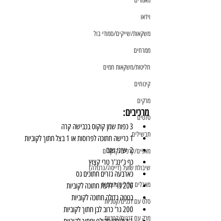
מאמרים
וידאו
משקאות/שייקים/סמודי בול
ממרחים
חליטות/משקאות חמים
קינוחים
מרקים
מרכיבים:
סלטים
3 כפות שמן קוקוס בכבישה קרה
תבשילים
1 כרישה חתוכה לפרוסות או 1 בצל חתוך לקוביות
2  שיני שום
מאפים/קרפים/קרקרים
כף ג'ינג'ר טרי קצוץ
שיבולת שועל (דייסה/גרנולה)
כארבעה גזרים חתוכים גס
מאכלים קלילים/תוספות
200 גר' דלעת חתוכה לקוביות
בטטה גדולה חתוכה לקוביות
סלט עם דגנים/קטניות
200 גר' כרוב לבן חתוך לקוביות
מרק עם דגנים/קטניות