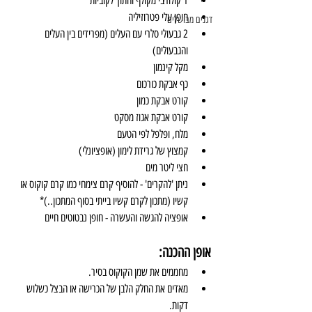
1 קולורבי מקולף וחתוך לקוביות
חופן עלי פטרוזיליה
דגנים מבושלים
2 גבעולי סלרי עם העלים (מפרידים בין העלים 
והגבעולים)
מקל קינמון
כף אבקת כורכום
קורט אבקת כמון
קורט אבקת אגוז מסקט 
מלח, ופלפל לפי הטעם
קמצוץ של גרידת לימון (אופציונלי)
חצי ליטר מים
ניתן 'להקרים' - להוסיף קרם צימחי כמו קרם קוקוס או 
קשיו (מתכון לקרם קשיו בייתי בסוף המתכון..)*
אופציה להגשה והעשרה - חופן נבטוטים חיים
אופן ההכנה:
מחממים את שמן הקוקוס בסיר. 
מאדים את החלק הלבן של הכרישה או הבצל כשלוש 
דקות.