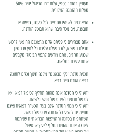
מעוניין בהחזר כספי, עלות דמי הביטול יהיה 50%
מעלות ההזמנה המקורית.
המארגנים לא יהיו אחראים לכל טענה, דרישה או
תובענה, אם מכל סיבה שהיא תבוטל הסדנה.
אתם מצהירים כי פניתם אלינו מרצונכם החופשי לרכוש
חבילת נופש זו, לא הפעלנו עליכם כל לחץ או ניסיון
שכנוע חריגים, אתם מודעים לתנאי הביטול ומקבלים
אותם עליכם במלואם.
תכנית סדנת "נקי מבפנים" מקנה חינוך וכלים לתזונה
בריאה ואורח חיים בריא.
ידוע לי כי הסדנה אינה מהווה תחליף לטיפול רפואי ו/או
לטיפול תרופתי ו/או טיפול נפשי כלשהם.
ידוע לי כי מנחי הסדנה אינם בעלי הכשרה רפואית ואינם
מתיימרים להציע כל אבחנה או טיפול רפואי.
השתתפות בסדנה וההמלצות הבריאותיות שניתנות
לאורכה אינם מהווים תחליף לייעוץ או טיפול
של רופאו האישי של המשתתף/ת או מהווים תחליף