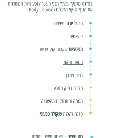
בסדנה נתמקד בשלל תכני העשרה ופעילויות המעודדות
את הגוף
לניקוי מרעלים (Body Cleanse):
תרגול
יוגה
ונשימות
פילאטיס
מדיטציות
שקטות ואקטיביות
תנועה וריקוד
דמיון מודרך
הליכה בחיק הטבע
מנוחה והתנתקות מהשגרה
סדנה להכנת
שוקולד טבעוני
צום מיצים
- דיאטת מיצים ייחודית