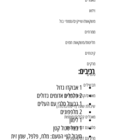
מאמרים
וידאו
משקאות/שייקים/סמודי בול
ממרחים
חליטות/משקאות חמים
קינוחים
מרקים
רכיבים:
סלטים
תבשילים
1 אבוקדו גדול
2 פלפלים אדומים גדולים
מאפים/קרפים/קרקרים
1 גבעול סלרי עם העלים
שיבולת שועל (דייסה/גרנולה)
2 מלפפונים
מאכלים קלילים/תוספות
1 לימון
1 בצל סגול קטן
סלט עם דגנים/קטניות
תיבול לפי הטעם: מלח, פלפל, שמן זית
מרק עם דגנים/קטניות