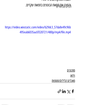
והמירו את חמאת הבוטנים בחמאת שקדים. 
דגנים מבושלים
https://video.wixstatic.com/video/b29dc3_57da8e49c96b
495eab6035aa5f320721/480p/mp4/file.mp4
מתכונים
וידאו
מאכלים קלילים/תוספות